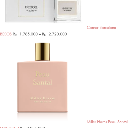
Carner Barcelona
Price
BESOS
Rp
1.785.000
–
Rp
2.720.000
range:
Rp 1.785.000
through
Rp 2.720.000
Miller Harris Peau Santal