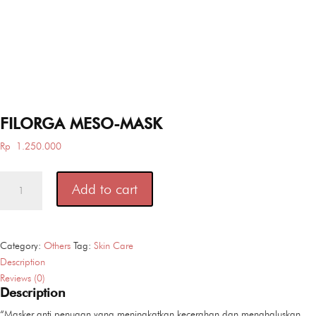
FILORGA MESO-MASK
Rp
1.250.000
FILORGA
Add to cart
MESO-
MASK
quantity
Category:
Others
Tag:
Skin Care
Description
Reviews (0)
Description
“Masker anti penuaan yang meningkatkan kecerahan dan menghaluskan