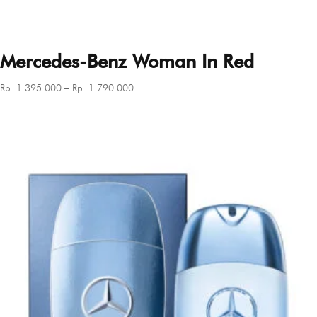
Mercedes-Benz Woman In Red
Price
Rp
1.395.000
–
Rp
1.790.000
range:
Rp 1.395.000
through
Rp 1.790.000