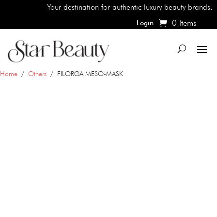
Your destination for authentic luxury beauty brands, shop t
0 Items
Login
Home
/
Others
/ FILORGA MESO-MASK