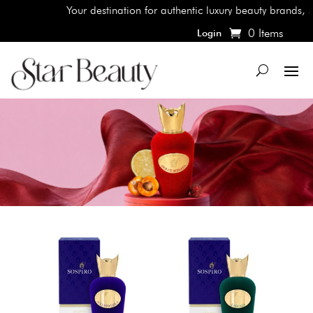
Your destination for authentic luxury beauty brands, shop
0 Items
Login