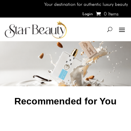
Your destination for authentic luxury beauty br
0 Items
Login
Recommended for You